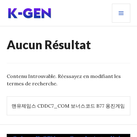
Aller
MEN
au
PRIN
contenu
principal
K-GEN
Aucun Résultat
Contenu Introuvable. Réessayez en modifiant les
termes de recherche.
Rechercher :