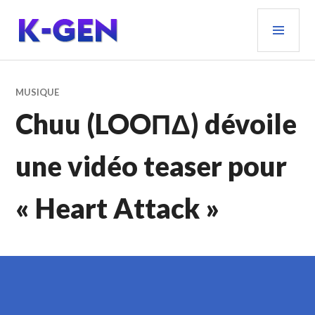
Aller
MEN
au
PRIN
contenu
principal
K-GEN
MUSIQUE
Chuu (LOOΠΔ) dévoile
une vidéo teaser pour
« Heart Attack »