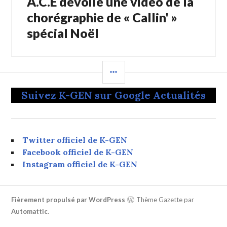
A.C.E dévoile une vidéo de la
Suivant:
chorégraphie de « Callin' »
spécial Noël
COLONNE
LATÉRALE
Suivez K-GEN sur Google Actualités
Twitter officiel de K-GEN
Facebook officiel de K-GEN
Instagram officiel de K-GEN
Fièrement propulsé par WordPress
Thème Gazette par
Automattic
.