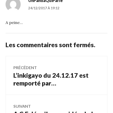
UnPandaQuiParle
24/12/2017 À 19:12
A peine…
Les commentaires sont fermés.
Navigation
PRÉCÉDENT
L’inkigayo du 24.12.17 est
Article
de
précédent :
remporté par…
l’article
SUIVANT
Article