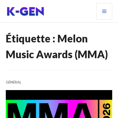
Aller
MEN
au
PRIN
contenu
principal
K-GEN
Étiquette :
Melon
Music Awards (MMA)
GÉNÉRAL