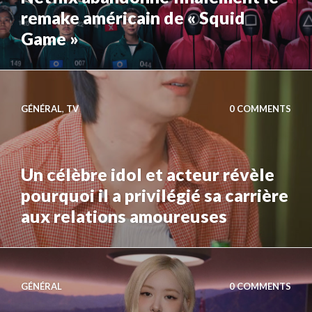
remake américain de « Squid
Game »
GÉNÉRAL
,
TV
0 COMMENTS
Un célèbre idol et acteur révèle
pourquoi il a privilégié sa carrière
aux relations amoureuses
GÉNÉRAL
0 COMMENTS