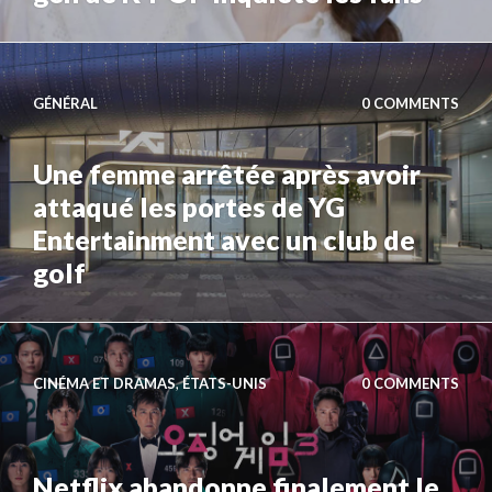
GÉNÉRAL
0 COMMENTS
Une femme arrêtée après avoir
attaqué les portes de YG
Entertainment avec un club de
golf
CINÉMA ET DRAMAS
,
ÉTATS-UNIS
0 COMMENTS
Netflix abandonne finalement le