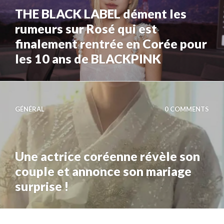
THE BLACK LABEL dément les
rumeurs sur Rosé qui est
finalement rentrée en Corée pour
les 10 ans de BLACKPINK
GÉNÉRAL
0 COMMENTS
Une actrice coréenne révèle son
couple et annonce son mariage
surprise !