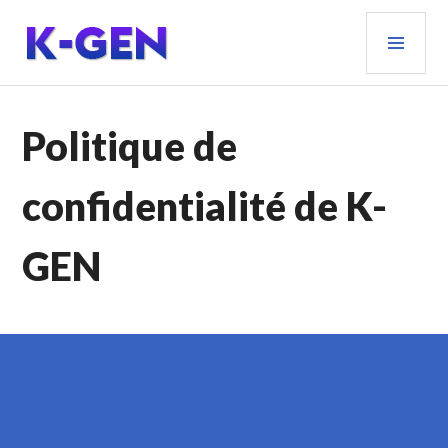
Aller
MEN
au
PRIN
contenu
principal
K-GEN
Politique de
confidentialité de K-
GEN