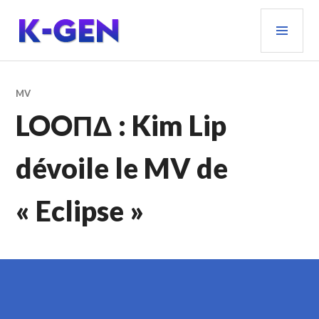
Aller
MEN
au
PRIN
contenu
principal
K-GEN
MV
LOOΠΔ : Kim Lip
dévoile le MV de
« Eclipse »