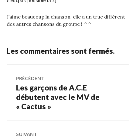
c’estpas possible là x)
J’aime beaucoup la chanson, elle a un truc différent
des autres chansons du groupe ! ^^
Les commentaires sont fermés.
Navigation
PRÉCÉDENT
Les garçons de A.C.E
Article
de
précédent :
débutent avec le MV de
« Cactus »
l’article
SUIVANT