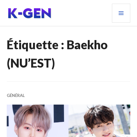
Aller
MEN
au
PRIN
contenu
principal
K-GEN
Étiquette :
Baekho
(NU’EST)
GÉNÉRAL