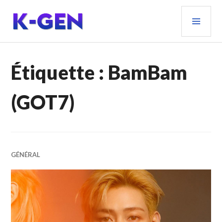
Aller
MEN
au
PRIN
contenu
principal
K-GEN
Étiquette :
BamBam
(GOT7)
GÉNÉRAL