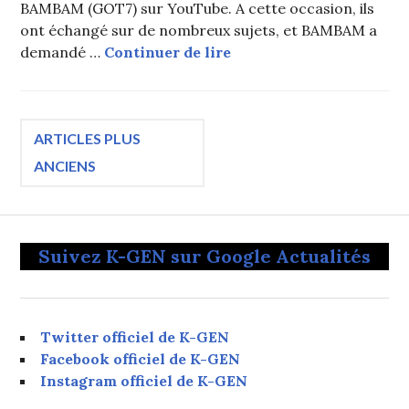
BAMBAM (GOT7) sur YouTube. A cette occasion, ils
ont échangé sur de nombreux sujets, et BAMBAM a
Park Jin Young désigne 
demandé …
Continuer de lire
Navigation
ARTICLES PLUS
ANCIENS
des
articles
Suivez K-GEN sur Google Actualités
Twitter officiel de K-GEN
Facebook officiel de K-GEN
Instagram officiel de K-GEN