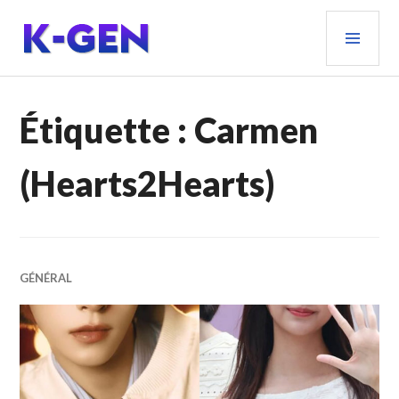
Aller
MEN
au
PRIN
contenu
principal
K-GEN
Étiquette :
Carmen
(Hearts2Hearts)
GÉNÉRAL