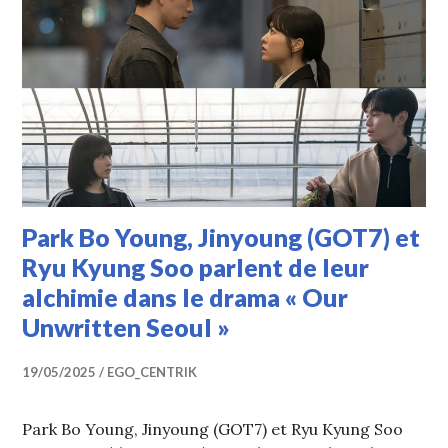
Park Bo Young, Jinyoung (GOT7) et
Ryu Kyung Soo parlent de leur
alchimie dans le drama « Our
Unwritten Seoul »
19/05/2025
EGO_CENTRIK
Park Bo Young, Jinyoung (GOT7) et Ryu Kyung Soo