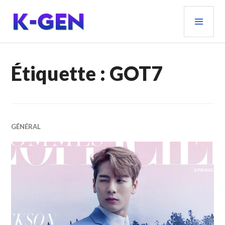
Aller
MEN
au
PRIN
contenu
principal
K-GEN
Étiquette :
GOT7
GÉNÉRAL