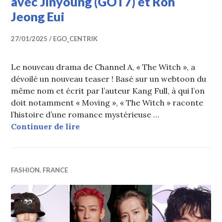
avec Jinyoung (GOT7) et Roh
Jeong Eui
27/01/2025
EGO_CENTRIK
Le nouveau drama de Channel A, « The Witch », a
dévoilé un nouveau teaser ! Basé sur un webtoon du
même nom et écrit par l’auteur Kang Full, à qui l’on
doit notamment « Moving », « The Witch » raconte
l’histoire d’une romance mystérieuse …
Trailer du drama « The Witch » av
Continuer de lire
FASHION
,
FRANCE