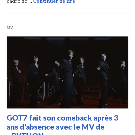
j-hope (BTS), BAMBAM et
cadre de …
Continuer de lire
MV
GOT7 fait son comeback après 3
ans d’absence avec le MV de