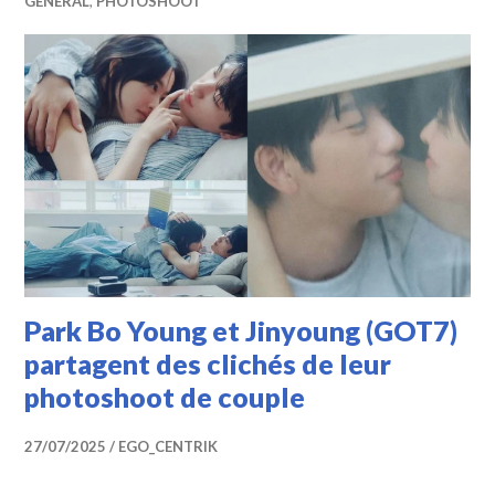
GÉNÉRAL
,
PHOTOSHOOT
Park Bo Young et Jinyoung (GOT7)
partagent des clichés de leur
photoshoot de couple
27/07/2025
EGO_CENTRIK