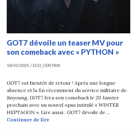
GOT7 dévoile un teaser MV pour
son comeback avec « PYTHON »
18/01/2025
EGO_CENTRIK
GOT7 est bientôt de retour ! Après une longue
absence et la fin récemment du service militaire de
Jinyoung, GOT7 fera son comeback le 20 Janvier
prochain avec un nouvel opus intitulé « WINTER
HEPTAGON ». Lire aussi : GOT7 dévoile de …
GOT7 dévoile un teaser MV pour s
Continuer de lire