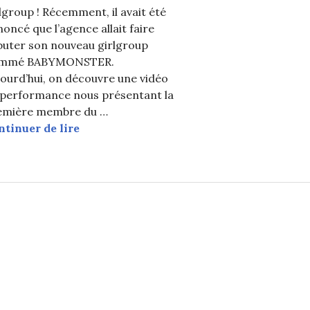
lgroup ! Récemment, il avait été
oncé que l’agence allait faire
buter son nouveau girlgroup
mmé BABYMONSTER.
ourd’hui, on découvre une vidéo
troduction de 8 minutes de HARAM
 performance nous présentant la
emière membre du …
YG présente la première membre de BA
ntinuer de lire
es débuts du groupe