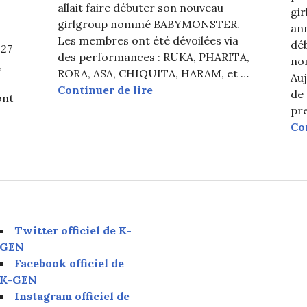
allait faire débuter son nouveau
gir
girlgroup nommé BABYMONSTER.
ann
Les membres ont été dévoilées via
dé
 27
des performances : RUKA, PHARITA,
no
,
RORA, ASA, CHIQUITA, HARAM, et …
Auj
BABYMONSTER : Vidéo d’in
Continuer de lire
de
ont
pr
Co
 Vidéo et photos teasers de RAMI, née en 2007, pour l
Twitter officiel de K-
GEN
Facebook officiel de
K-GEN
Instagram officiel de