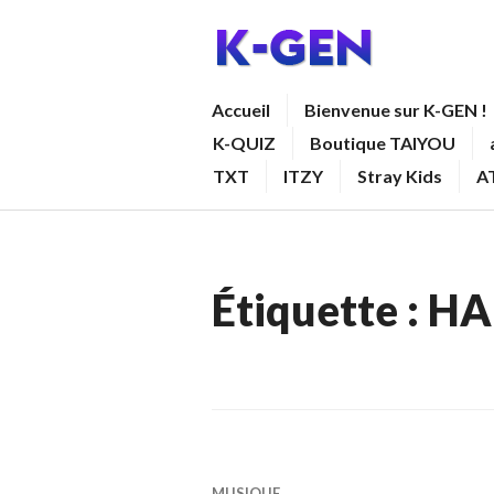
Aller
au
contenu
K-GEN
Accueil
Bienvenue sur K-GEN !
principal
K-QUIZ
Boutique TAIYOU
TXT
ITZY
Stray Kids
A
Étiquette :
HA
MUSIQUE