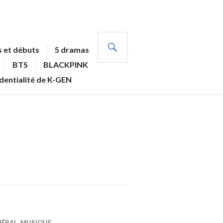
RECHERCHE
 et débuts
5 dramas
BTS
BLACKPINK
identialité de K-GEN
NÉRAL
,
MUSIQUE