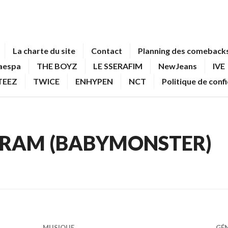
La charte du site
Contact
Planning des comebacks
aespa
THE BOYZ
LE SSERAFIM
NewJeans
IVE
TEEZ
TWICE
ENHYPEN
NCT
Politique de conf
RAM (BABYMONSTER)
MUSIQUE
GÉ