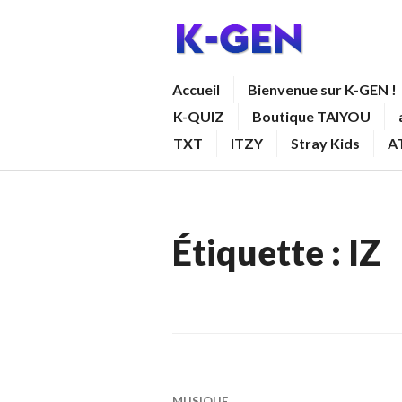
Aller
au
contenu
K-GEN
Accueil
Bienvenue sur K-GEN !
principal
K-QUIZ
Boutique TAIYOU
TXT
ITZY
Stray Kids
A
Étiquette :
IZ
MUSIQUE