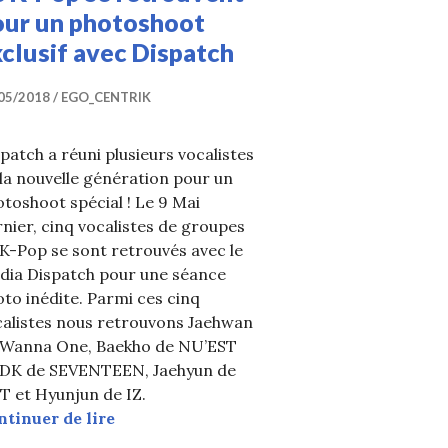
our un photoshoot
clusif avec Dispatch
05/2018
EGO_CENTRIK
patch a réuni plusieurs vocalistes
la nouvelle génération pour un
toshoot spécial ! Le 9 Mai
nier, cinq vocalistes de groupes
K-Pop se sont retrouvés avec le
dia Dispatch pour une séance
to inédite. Parmi ces cinq
calistes nous retrouvons Jaehwan
 Wanna One, Baekho de NU’EST
 DK de SEVENTEEN, Jaehyun de
T et Hyunjun de IZ.
5 vocalistes de groupes de K-Pop se retr
ntinuer de lire
urs officielles pour son premier anniversaire