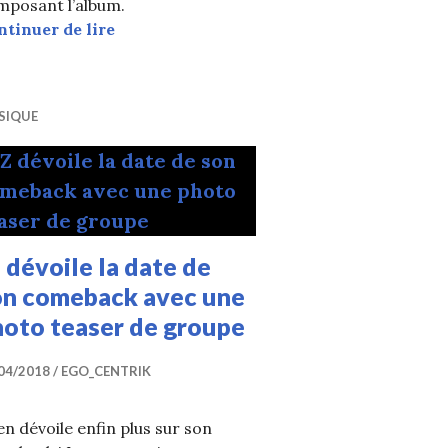
mposant l’album.
IZ met en ligne le medley de « ANGEL »
ntinuer de lire
SIQUE
 dévoile la date de
on comeback avec une
hoto teaser de groupe
04/2018
EGO_CENTRIK
en dévoile enfin plus sur son