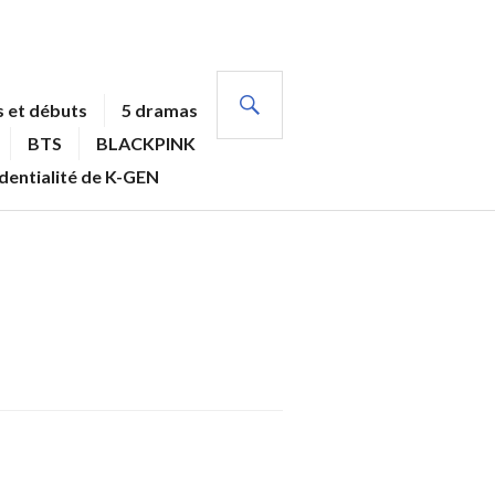
RECHERCHE
 et débuts
5 dramas
BTS
BLACKPINK
identialité de K-GEN