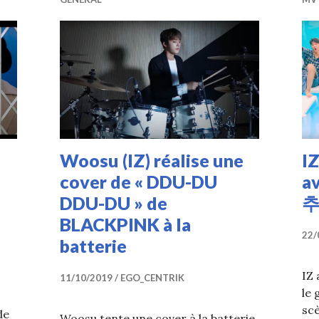
Woosu (IZ) réalise une
IZ
cover de « DDU-DU
a
DDU-DU » de
추
BLACKPINK à la
22/
batterie
IZ 
11/10/2019
EGO_CENTRIK
le 
sc
de
Woosu tente une cover à la batterie