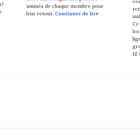
co
h?
animés de chaque membre pour
re
IZ propose un teaser MV pour « ANGEL »
e
IZ dévoile des p
leur retour.
Continuer de lire
int
Ce 
les
lig
gro
IZ