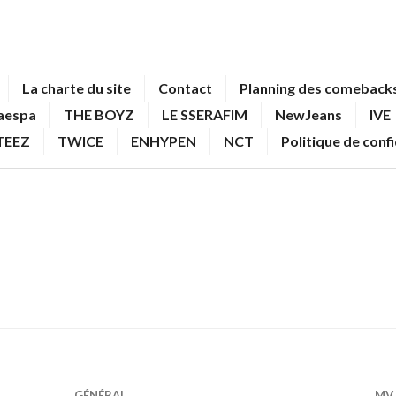
La charte du site
Contact
Planning des comebacks
aespa
THE BOYZ
LE SSERAFIM
NewJeans
IVE
TEEZ
TWICE
ENHYPEN
NCT
Politique de conf
GÉNÉRAL
MV