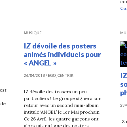
co
meback avec le MV de « ANGEL »
Co
MUSIQUE
MU
IZ dévoile des posters
animés individuels pour
« ANGEL »
IZ
26/04/2018
EGO_CENTRIK
s
est
p
IZ dévoile des teasers un peu
particuliers ! Le groupe signera son
 de
retour avec un second mini-album
23/
intitulé ‘ANGEL’ le 1er Mai prochain.
Ce 26 Avril, les quatre garçons ont
IZ 
alors mis en ligne des posters