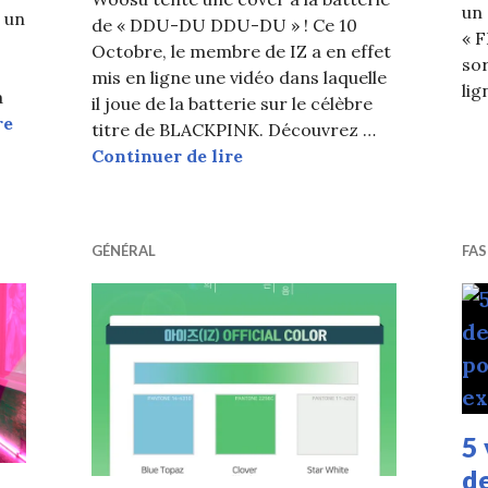
un 
 un
de « DDU-DU DDU-DU » ! Ce 10
« 
Octobre, le membre de IZ a en effet
sor
mis en ligne une vidéo dans laquelle
li
a
il joue de la batterie sur le célèbre
IZ met en ligne un teaser MV pour son comeback avec
re
titre de BLACKPINK. Découvrez …
Woosu (IZ) réalise une cov
Continuer de lire
GÉNÉRAL
FA
5 
d