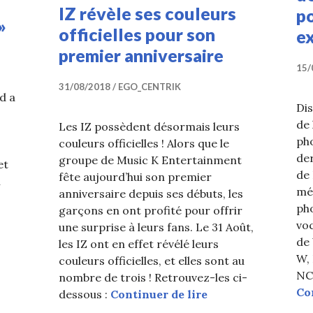
IZ révèle ses couleurs
p
»
officielles pour son
ex
premier anniversaire
15/
31/08/2018
EGO_CENTRIK
nd a
Dis
de 
Les IZ possèdent désormais leurs
pho
couleurs officielles ! Alors que le
der
groupe de Music K Entertainment
et
de 
fête aujourd’hui son premier
n
mé
anniversaire depuis ses débuts, les
ait son comeback avec le MV de « EDEN »
pho
garçons en ont profité pour offrir
vo
une surprise à leurs fans. Le 31 Août,
de
les IZ ont en effet révélé leurs
W,
couleurs officielles, et elles sont au
NC
nombre de trois ! Retrouvez-les ci-
Co
IZ révèle ses coule
dessous :
Continuer de lire