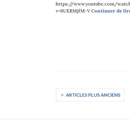
https://www.youtube.com/watc
v=8UERMjfM-V
Continuer de lir
Navigation
ARTICLES PLUS ANCIENS
des