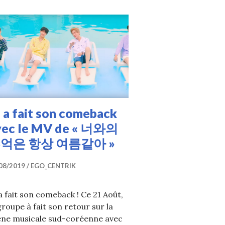
 a fait son comeback
vec le MV de « 너와의
억은 항상 여름같아 »
08/2019
EGO_CENTRIK
a fait son comeback ! Ce 21 Août,
groupe à fait son retour sur la
ène musicale sud-coréenne avec