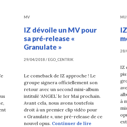
MV
MU
IZ dévoile un MV pour
IZ
sa pré-release «
m
Granulate »
28/
29/04/2018
EGO_CENTRIK
IZ 
pis
Ce
Le comeback de IZ approche ! Le
gro
groupe signera officiellement son
ave
retour avec un second mini-album
alb
ous
intitulé ‘ANGEL’ le 1er Mai prochain.
à m
e,
Avant cela, nous avons toutefois
mis
ent
droit à un premier clip vidéo pour
opu
« Granulate », une pré-release de ce
ext
IZ dévoile un M
nouvel opus.
Continuer de lire