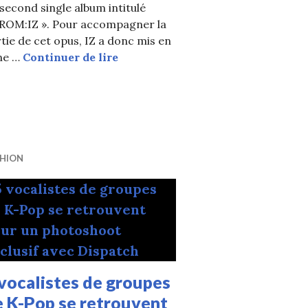
second single album intitulé
FROM:IZ ». Pour accompagner la
tie de cet opus, IZ a donc mis en
IZ a fait son comeback avec l
gne …
Continuer de lire
 « The Day »
er de « DDU-DU DDU-DU » de BLACKPINK à la batterie
SHION
vocalistes de groupes
e K-Pop se retrouvent