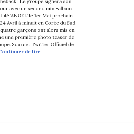
meback ! Le groupe signera son
tour avec un second mini-album
osters animés individuels pour « ANGEL »
itulé ‘ANGEL’ le 1er Mai prochain.
24 Avril à minuit en Corée du Sud,
 quatre garçons ont alors mis en
ne une première photo teaser de
upe. Source : Twitter Officiel de
IZ dévoile la date de son comeback ave
Continuer de lire