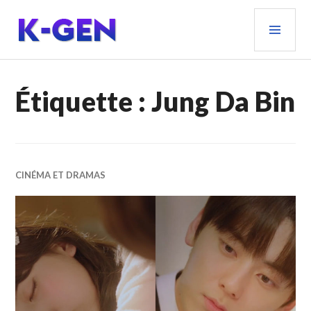
Aller
MEN
au
PRIN
contenu
principal
K-GEN
Étiquette :
Jung Da Bin
CINÉMA ET DRAMAS