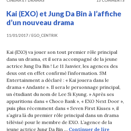
CINÉMA ET DRAMAS
13 COMMENTS
Kai (EXO) et Jung Da Bin à l’affiche
d’un nouveau drama
11/01/2017
EGO_CENTRIK
Kai (EXO) va jouer son tout premier rôle principal
dans un drama, et il sera accompagné de la jeune
actrice Jung Da Bin ! Le 11 Janvier, les agences des
deux ont en effet confirmé l’information. SM
Entertainment a déclaré : « Kai jouera dans le
drama « Andante ». Il sera le personnage principal,
un étudiant du nom de Lee Si Kyung. » Après ses
apparitions dans « Choco Bank », « EXO Next Door »,
puis plus récemment dans « Seven First Kisses », il
s’agira là du premier rôle principal dans un drama
télévisé pour le membre de EXO. L’agence de la
Kai (EXO)
jeune actrice Jung Da Bin …
Continuer de lire