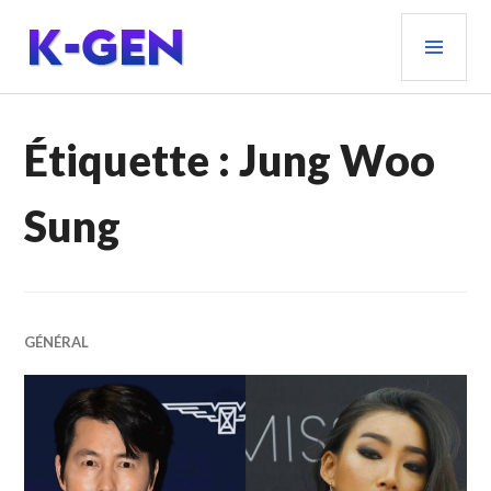
Aller
MEN
au
PRIN
contenu
principal
K-GEN
Étiquette :
Jung Woo
Sung
GÉNÉRAL