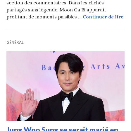
section des commentaires. Dans les clichés
partagés sans légende, Moon Ga Bi apparaît
Moo
profitant de moments paisibles …
Continuer de lire
GÉNÉRAL
Jung Woo Sung se serait marié en