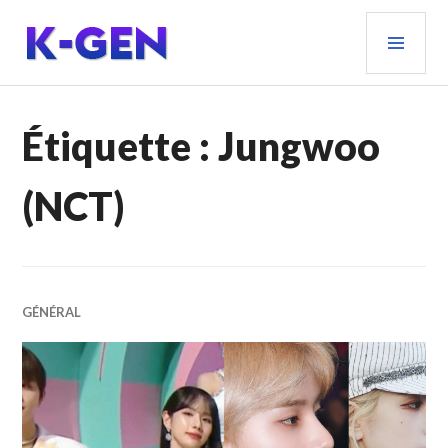
Aller
MEN
au
PRIN
contenu
principal
K-GEN
Étiquette :
Jungwoo
(NCT)
GÉNÉRAL