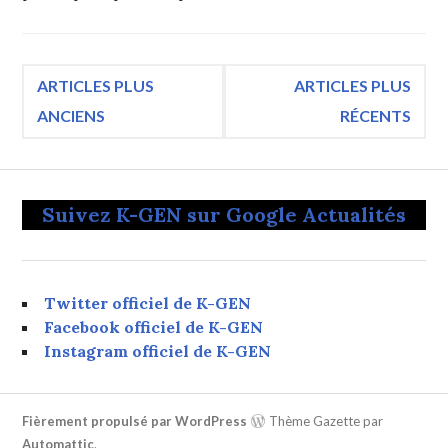
Navigation
ARTICLES PLUS
ARTICLES PLUS
ANCIENS
RÉCENTS
des
articles
Suivez K-GEN sur Google Actualités
Twitter officiel de K-GEN
Facebook officiel de K-GEN
Instagram officiel de K-GEN
Fièrement propulsé par WordPress
Thème Gazette par
Automattic
.