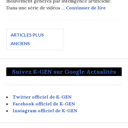
mouvement générés par intelligence artificielle.
« C’est L
Dans une série de vidéos …
Continuer de lire
Navigation
ARTICLES PLUS
ANCIENS
des
articles
Suivez K-GEN sur Google Actualités
Twitter officiel de K-GEN
Facebook officiel de K-GEN
Instagram officiel de K-GEN