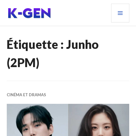
Aller
MEN
au
PRIN
contenu
principal
K-GEN
Étiquette :
Junho
(2PM)
CINÉMA ET DRAMAS