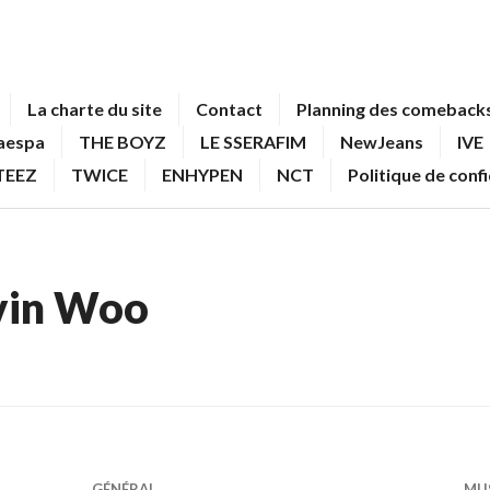
La charte du site
Contact
Planning des comebacks
aespa
THE BOYZ
LE SSERAFIM
NewJeans
IVE
TEEZ
TWICE
ENHYPEN
NCT
Politique de conf
vin Woo
GÉNÉRAL
MU