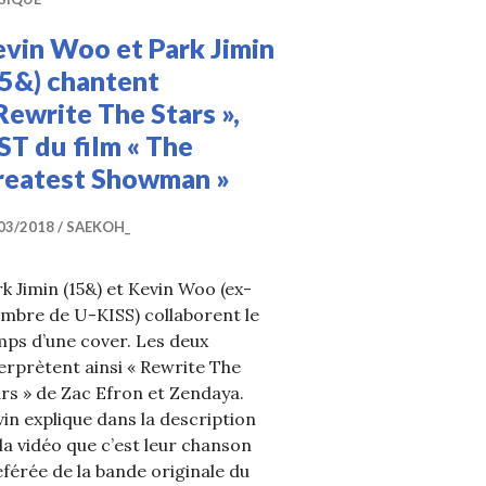
evin Woo et Park Jimin
15&) chantent
Rewrite The Stars »,
T du film « The
reatest Showman »
03/2018
SAEKOH_
k Jimin (15&) et Kevin Woo (ex-
mbre de U-KISS) collaborent le
ps d’une cover. Les deux
erprètent ainsi « Rewrite The
rs » de Zac Efron et Zendaya.
in explique dans la description
la vidéo que c’est leur chanson
férée de la bande originale du