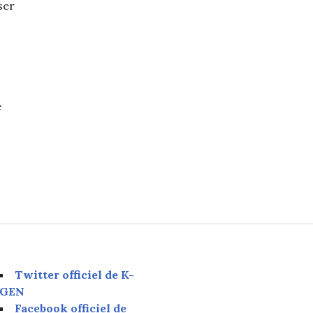
ser
e
e lettre pour son départ de U-KISS
Twitter officiel de K-
GEN
Facebook officiel de