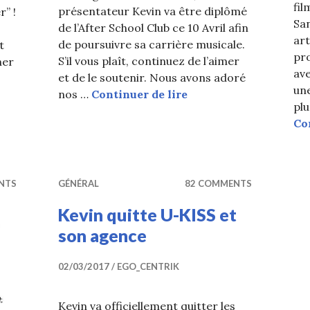
fi
présentateur Kevin va être diplômé
” !
San
de l’After School Club ce 10 Avril afin
art
de poursuivre sa carrière musicale.
t
pr
S’il vous plaît, continuez de l’aimer
her
av
et de le soutenir. Nous avons adoré
une
Kevin Woo quitte ‘Aft
 membre de Saja Boys démasqué dans « King of Masked S
nos …
Continuer de lire
plu
Co
NTS
GÉNÉRAL
82 COMMENTS
Kevin quitte U-KISS et
son agence
02/03/2017
EGO_CENTRIK
Kevin va officiellement quitter les