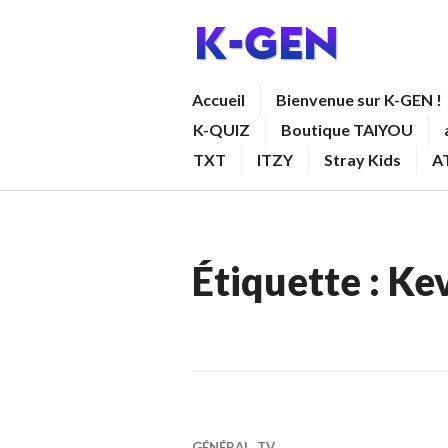
Aller
au
contenu
K-GEN
Accueil
Bienvenue sur K-GEN !
principal
K-QUIZ
Boutique TAIYOU
TXT
ITZY
Stray Kids
A
Étiquette :
Ke
GÉNÉRAL
,
TV