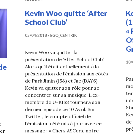
Kevin Woo quitte ‘After
K
School Club’
(
« 
05/04/2018
EGO_CENTRIK
OS
G
Kevin Woo va quitter la
présentation de ‘After School Club’.
18/
de
Alors qu’il était actuellement à la
présentation de l’émission aux côtés
Par
de Park Jimin (15&) et Jae (DAY6),
me
Kevin va quitter son rôle pour se
tem
concentrer sur sa musique. L’ex-
int
membre de U-KISS tournera son
Sta
dernier épisode ce 10 Avril. Sur
Kev
Twitter, le compte officiel de
de 
l’émission a été mis à jour avec ce
t
pré
message : « Chers ASCers, notre
ier