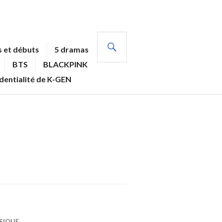
RECHERCHE
 et débuts
5 dramas
BTS
BLACKPINK
identialité de K-GEN
SIQUE