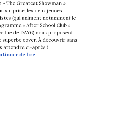
lm « The Greatest Showman ».
s surprise, les deux jeunes
istes (qui animent notamment le
ogramme « After School Club »
ec Jae de DAY6) nous proposent
 superbe cover. À découvrir sans
er School Club’
inger »
s attendre ci-après !
Kevin Woo et Park Jimin (15&) chantent 
ntinuer de lire