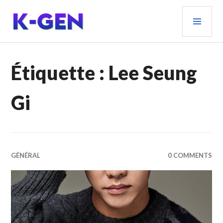
Aller
MEN
au
PRIN
contenu
principal
K-GEN
Étiquette :
Lee Seung
Gi
GÉNÉRAL
0 COMMENTS