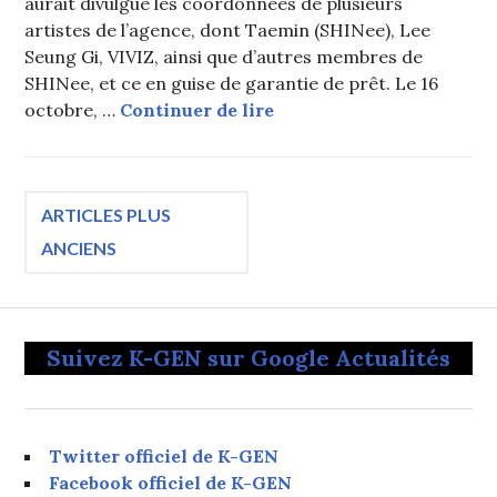
aurait divulgué les coordonnées de plusieurs
artistes de l’agence, dont Taemin (SHINee), Lee
Seung Gi, VIVIZ, ainsi que d’autres membres de
SHINee, et ce en guise de garantie de prêt. Le 16
Un manager de BPM a donn
octobre, …
Continuer de lire
Navigation
ARTICLES PLUS
ANCIENS
des
articles
Suivez K-GEN sur Google Actualités
Twitter officiel de K-GEN
Facebook officiel de K-GEN