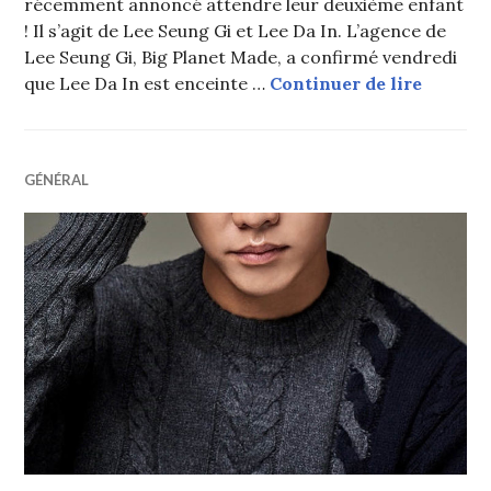
récemment annoncé attendre leur deuxième enfant
! Il s’agit de Lee Seung Gi et Lee Da In. L’agence de
Lee Seung Gi, Big Planet Made, a confirmé vendredi
Un célè
que Lee Da In est enceinte …
Continuer de lire
GÉNÉRAL