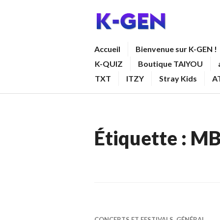
Aller
au
contenu
K-GEN
Accueil
Bienvenue sur K-GEN !
principal
K-QUIZ
Boutique TAIYOU
TXT
ITZY
Stray Kids
A
Étiquette :
MB
CONCERTS ET FESTIVALS
,
GÉNÉRAL