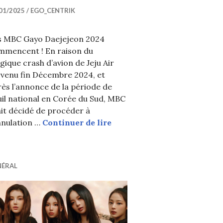
01/2025
EGO_CENTRIK
s MBC Gayo Daejejeon 2024
mmencent ! En raison du
gique crash d’avion de Jeju Air
rvenu fin Décembre 2024, et
ès l’annonce de la période de
il national en Corée du Sud, MBC
ejeon 2024
it décidé de procéder à
 MBC Gayo Daejejeon 2024
Performances du Jour 1 des
nnulation …
Continuer de lire
NÉRAL