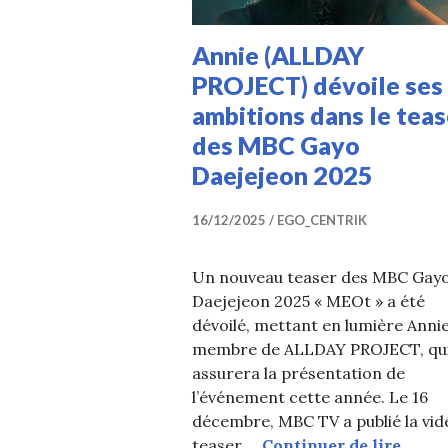
Annie (ALLDAY
PROJECT) dévoile ses
ambitions dans le teas
des MBC Gayo
Daejejeon 2025
16/12/2025
EGO_CENTRIK
Un nouveau teaser des MBC Gay
Daejejeon 2025 « MEOt » a été
dévoilé, mettant en lumière Annie
membre de ALLDAY PROJECT, qu
assurera la présentation de
l’événement cette année. Le 16
décembre, MBC TV a publié la vid
Annie
teaser …
Continuer de lire