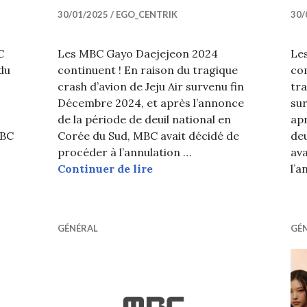
30/01/2025
EGO_CENTRIK
30/
C
Les MBC Gayo Daejejeon 2024
Le
du
continuent ! En raison du tragique
co
crash d’avion de Jeju Air survenu fin
tra
Décembre 2024, et après l’annonce
su
de la période de deuil national en
apr
MBC
Corée du Sud, MBC avait décidé de
deu
Les stars de KPOP sur le tapis rouge des MBC Gayo Daej
procéder à l’annulation …
ava
Performances du Jour 2 des
Continuer de lire
l’a
GÉNÉRAL
GÉ