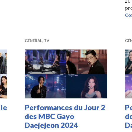
20 
pro
Co
GÉNÉRAL
,
TV
GÉ
 le
Performances du Jour 2
P
des MBC Gayo
d
Daejejeon 2024
D