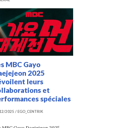
es MBC Gayo
aejejeon 2025
voilent leurs
llaborations et
erformances spéciales
12/2025
EGO_CENTRIK
s MBC Gayo Daejejeon 2025