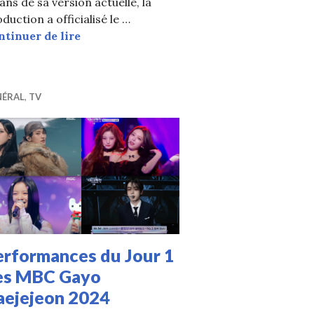
ans de sa version actuelle, la
duction a officialisé le …
Népotisme ? MBC justifie le choix de 
ntinuer de lire
NÉRAL
,
TV
erformances du Jour 1
es MBC Gayo
aejejeon 2024