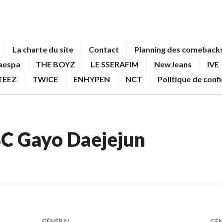
La charte du site
Contact
Planning des comebacks
aespa
THE BOYZ
LE SSERAFIM
NewJeans
IVE
TEEZ
TWICE
ENHYPEN
NCT
Politique de conf
C Gayo Daejejun
GÉNÉRAL
GÉ