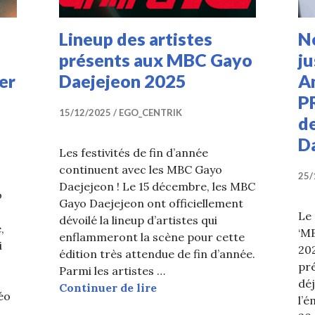
Lineup des artistes
N
présents aux MBC Gayo
ju
er
Daejejeon 2025
A
P
15/12/2025
EGO_CENTRIK
d
D
Les festivités de fin d’année
continuent avec les MBC Gayo
25/
Daejejeon ! Le 15 décembre, les MBC
o
Gayo Daejejeon ont officiellement
Le 
dévoilé la lineup d’artistes qui
,
‘MB
enflammeront la scène pour cette
i
202
édition très attendue de fin d’année.
pr
Parmi les artistes …
déj
Lineup des artistes présen
Continuer de lire
éo
l’é
 (ALLDAY PROJECT) dévoile ses ambitions dans le teas