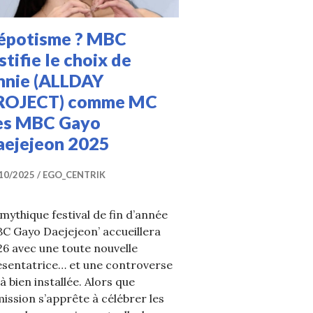
épotisme ? MBC
stifie le choix de
nnie (ALLDAY
ROJECT) comme MC
es MBC Gayo
aejejeon 2025
10/2025
EGO_CENTRIK
mythique festival de fin d’année
C Gayo Daejejeon’ accueillera
6 avec une toute nouvelle
ésentatrice… et une controverse
à bien installée. Alors que
ts aux MBC Gayo Daejejeon 2025
mission s’apprête à célébrer les
er des MBC Gayo Daejejeon 2025