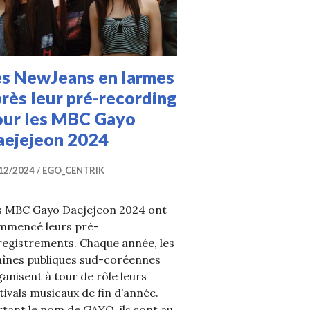
es NewJeans en larmes
rès leur pré-recording
our les MBC Gayo
aejejeon 2024
12/2024
EGO_CENTRIK
s MBC Gayo Daejejeon 2024 ont
mmencé leurs pré-
registrements. Chaque année, les
aînes publiques sud-coréennes
anisent à tour de rôle leurs
tivals musicaux de fin d’année.
tant le nom de GAYO, ils sont au