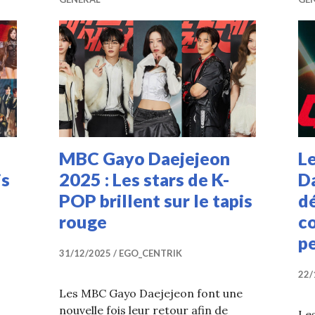
MBC Gayo Daejejeon
L
is
2025 : Les stars de K-
D
POP brillent sur le tapis
dé
rouge
co
p
31/12/2025
EGO_CENTRIK
22/
Les MBC Gayo Daejejeon font une
nouvelle fois leur retour afin de
Le