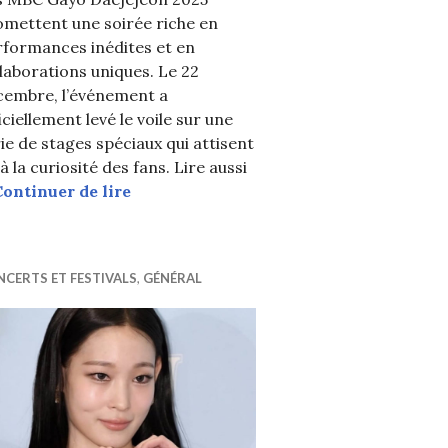
omettent une soirée riche en
rformances inédites et en
laborations uniques. Le 22
cembre, l’événement a
iciellement levé le voile sur une
ejeon 2025 : Les stars de K-POP brillent sur le tapis ro
ie de stages spéciaux qui attisent
rformances du Nouvel An !
à la curiosité des fans. Lire aussi
Les MBC Gayo Daejejeon 2025 dévoilent 
Continuer de lire
CERTS ET FESTIVALS
,
GÉNÉRAL