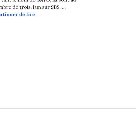
bre de trois, l’un sur SBS, …
Les NewJeans en larmes après leur pré-r
ntinuer de lire
 annulés en raison du deuil national ; Les performance