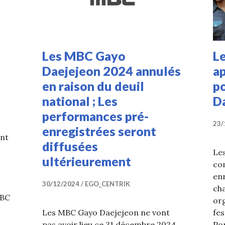
Les MBC Gayo
L
Daejejeon 2024 annulés
ap
en raison du deuil
p
national ; Les
D
performances pré-
23/
enregistrées seront
nt
diffusées
Le
ultérieurement
co
en
30/12/2024
EGO_CENTRIK
ch
MBC
org
Les MBC Gayo Daejejeon ne vont
fes
es des MBC Gayo Daejejeon 2024
pas avoir lieu ce 31 décembre 2024.
Por