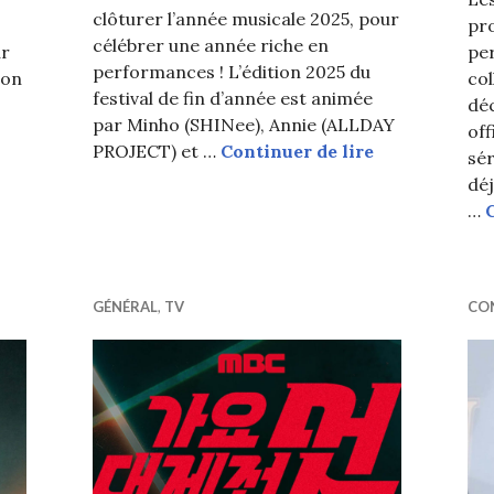
clôturer l’année musicale 2025, pour
pr
célébrer une année riche en
ur
pe
performances ! L’édition 2025 du
eon
col
festival de fin d’année est animée
dé
par Minho (SHINee), Annie (ALLDAY
off
MBC Gayo Daej
PROJECT) et …
Continuer de lire
sér
s MBC Gayo Daejejeon 2025 ont mis le feu avec leurs pe
déj
…
GÉNÉRAL
,
TV
CON