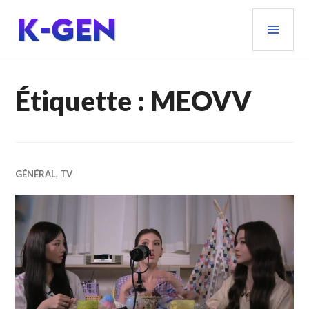
Aller
MEN
au
PRIN
contenu
principal
K-GEN
Étiquette :
MEOVV
GÉNÉRAL
,
TV