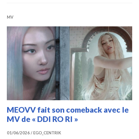
MV
MEOVV fait son comeback avec le
MV de « DDI RO RI »
01/06/2026
EGO_CENTRIK