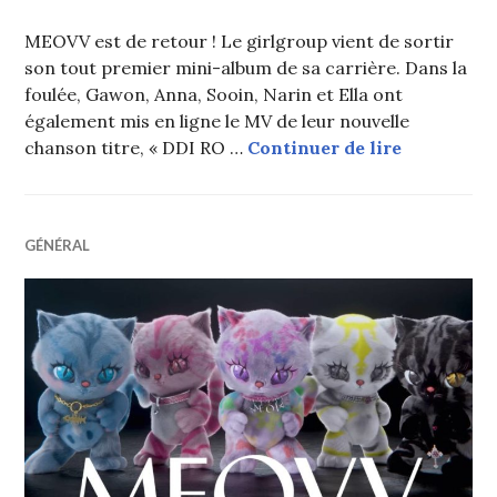
MEOVV est de retour ! Le girlgroup vient de sortir
son tout premier mini-album de sa carrière. Dans la
foulée, Gawon, Anna, Sooin, Narin et Ella ont
également mis en ligne le MV de leur nouvelle
MEOVV fait
chanson titre, « DDI RO …
Continuer de lire
GÉNÉRAL