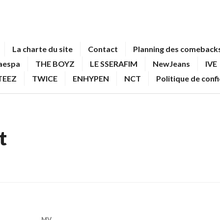
La charte du site
Contact
Planning des comebacks
aespa
THE BOYZ
LE SSERAFIM
NewJeans
IVE
TEEZ
TWICE
ENHYPEN
NCT
Politique de conf
t
MV