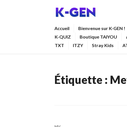
Aller
au
contenu
K-GEN
Accueil
Bienvenue sur K-GEN !
principal
K-QUIZ
Boutique TAIYOU
TXT
ITZY
Stray Kids
A
Étiquette :
Me
MV