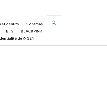
RECHERCHE
 et débuts
5 dramas
BTS
BLACKPINK
identialité de K-GEN