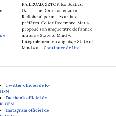
RAILROAD, ZZTOP, les Beatles,
on,
Oasis, The Doors ou encore
Radiohead parmi ses artistes
e
préférés. Ce 1er Décembre, Met a
proposé son unique titre de l’année
K-Indie : Met distribue le MV de « Our Times »
ire
intitulé « State of Mind ».
Intégralement en anglais, « State of
K-Indie : Met par
Mind » a …
Continuer de lire
Twitter officiel de K-
GEN
Facebook officiel de
K-GEN
Instagram officiel de