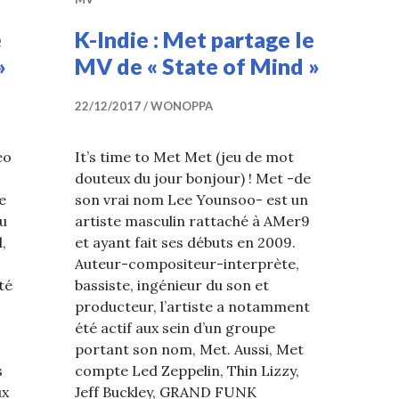
e
K-Indie : Met partage le
»
MV de « State of Mind »
22/12/2017
WONOPPA
éo
It’s time to Met Met (jeu de mot
douteux du jour bonjour) ! Met -de
e
son vrai nom Lee Younsoo- est un
du
artiste masculin rattaché à AMer9
,
et ayant fait ses débuts en 2009.
Auteur-compositeur-interprète,
té
bassiste, ingénieur du son et
producteur, l’artiste a notamment
été actif aux sein d’un groupe
portant son nom, Met. Aussi, Met
s
compte Led Zeppelin, Thin Lizzy,
ux
Jeff Buckley, GRAND FUNK