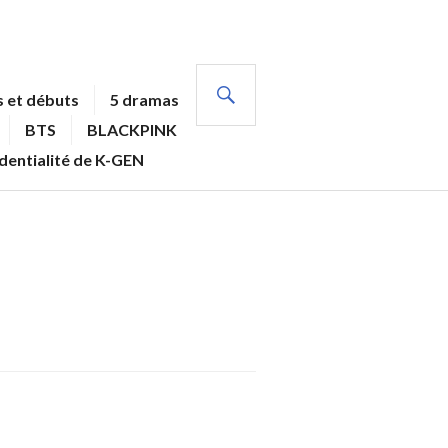
RECHERCHE
 et débuts
5 dramas
BTS
BLACKPINK
identialité de K-GEN