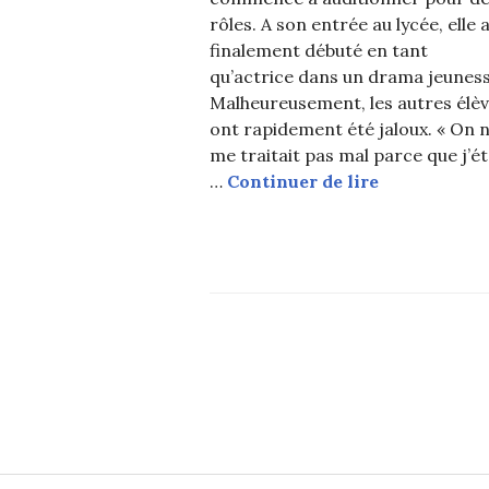
rôles. A son entrée au lycée, elle 
finalement débuté en tant
qu’actrice dans un drama jeuness
Malheureusement, les autres élè
ont rapidement été jaloux. « On 
me traitait pas mal parce que j’ét
Park Bo Youn
…
Continuer de lire
Navigation
des