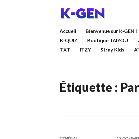
Aller
au
contenu
K-GEN
Accueil
Bienvenue sur K-GEN !
principal
K-QUIZ
Boutique TAIYOU
TXT
ITZY
Stray Kids
A
Étiquette :
Par
GÉNÉRAL
17 COMME