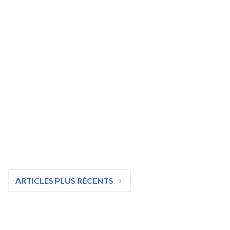
ressenti face aux commentaires négatifs des internaut
ARTICLES PLUS RÉCENTS