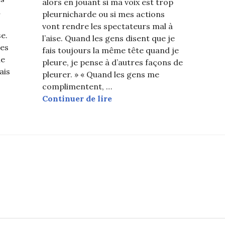
alors en jouant si ma voix est trop
a
pleurnicharde ou si mes actions
vont rendre les spectateurs mal à
e.
l’aise. Quand les gens disent que je
ves
fais toujours la même tête quand je
ne
pleure, je pense à d’autres façons de
ais
pleurer. » « Quand les gens me
g avoue avoir été sérieusement maltraitée à l’école
complimentent, …
Park Bo Young parle de son 
Continuer de lire