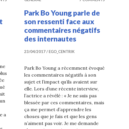
Park Bo Young parle de
t
son ressenti face aux
commentaires négatifs
des internautes
23/04/2017
EGO_CENTRIK
ime
Park Bo Young a récemment évoqué
plus
les commentaires négatifs à son
ée
sujet et l’impact qu’ils avaient sur
qué
elle. Lors d’une récente interview,
ait
l’actrice a révélé : « Je ne suis pas
 un
blessée par ces commentaires, mais
ça me permet d’apprendre les
e a
choses que je fais et que les gens
n’aiment pas voir. Je me demande
es