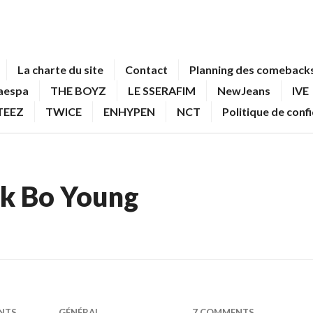
La charte du site
Contact
Planning des comebacks
aespa
THE BOYZ
LE SSERAFIM
NewJeans
IVE
TEEZ
TWICE
ENHYPEN
NCT
Politique de conf
k Bo Young
NTS
GÉNÉRAL
7 COMMENTS