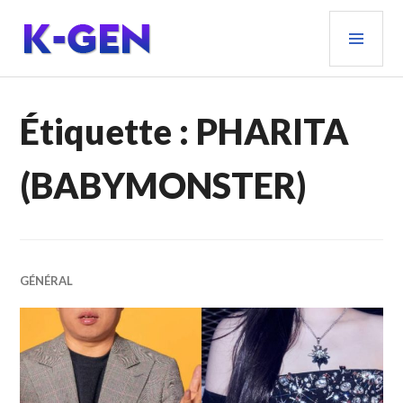
Aller
MEN
au
PRIN
contenu
principal
K-GEN
Étiquette :
PHARITA
(BABYMONSTER)
GÉNÉRAL