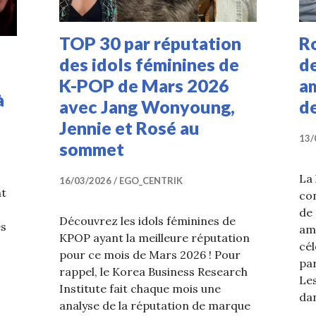
TOP 30 par réputation
R
des idols féminines de
de
K-POP de Mars 2026
a
à
avec Jang Wonyoung,
de
Jennie et Rosé au
13/
sommet
La 
16/03/2026
EGO_CENTRIK
t
con
de
Découvrez les idols féminines de
es
am
KPOP ayant la meilleure réputation
cé
pour ce mois de Mars 2026 ! Pour
pa
rappel, le Korea Business Research
Les
Institute fait chaque mois une
da
analyse de la réputation de marque
 Rosé et Lisa (BLACKPINK) vibrent sur BIGBANG à Coach