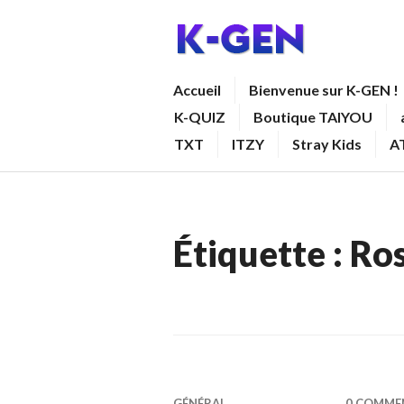
Aller
au
contenu
K-GEN
Accueil
Bienvenue sur K-GEN !
principal
K-QUIZ
Boutique TAIYOU
TXT
ITZY
Stray Kids
A
Étiquette :
Ro
GÉNÉRAL
0 COMME