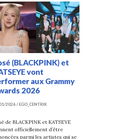
osé (BLACKPINK) et
ATSEYE vont
erformer aux Grammy
wards 2026
01/2026
EGO_CENTRIK
sé de BLACKPINK et KATSEYE
nnent officiellement d’être
oncées parmi les artistes qui se