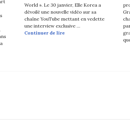
art
World ». Le 30 janvier, Elle Korea a
pro
dévoilé une nouvelle vidéo sur sa
Gr
es
chaîne YouTube mettant en vedette
cha
une interview exclusive …
pa
,
BLACKPINK : Rosé réagit à s
Continuer de lire
gra
ans
qu
 a
ds 2026 : Rosé (BLACKPINK) repart sans trophée mais 