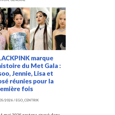
LACKPINK marque
histoire du Met Gala :
soo, Jennie, Lisa et
sé réunies pour la
emière fois
05/2026
EGO_CENTRIK
 4 mai 2026 restera gravé dans