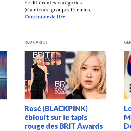
de différentes catégories
(chanteurs, groupes féminins, …
TOP 30 par réputation des 
Continuer de lire
RED CARPET
GÉ
Rosé (BLACKPINK)
Le
éblouit sur le tapis
M
rouge des BRIT Awards
D