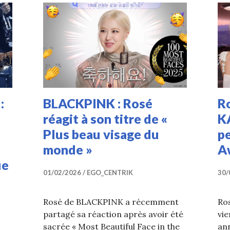
:
BLACKPINK : Rosé
R
réagit à son titre de «
K
Plus beau visage du
p
monde »
A
ue
01/02/2026
EGO_CENTRIK
30/
Rosé de BLACKPINK a récemment
Ro
partagé sa réaction après avoir été
vie
sacrée « Most Beautiful Face in the
ann