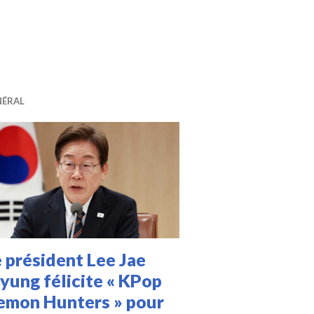
idols féminines de K-POP de Mars 2026 avec Jang Wony
NÉRAL
 président Lee Jae
yung félicite « KPop
emon Hunters » pour