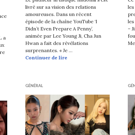
livré sur sa vision des relations
les
amoureuses. Dans un récent
pre
nce
épisode de la chaîne YouTube ‘I
le
Didn’t Even Prepare A Penny’,
– J
animée par Lee Young Ji, Cha Jun
fou
L a
Hwan a fait des révélations
Me
ux
surprenantes. « Je …
re
Cha Jun Hwan révèle n’avoi
Continuer de lire
ACK LABEL dément les rumeurs sur Rosé qui est final
GÉNÉRAL
GÉ