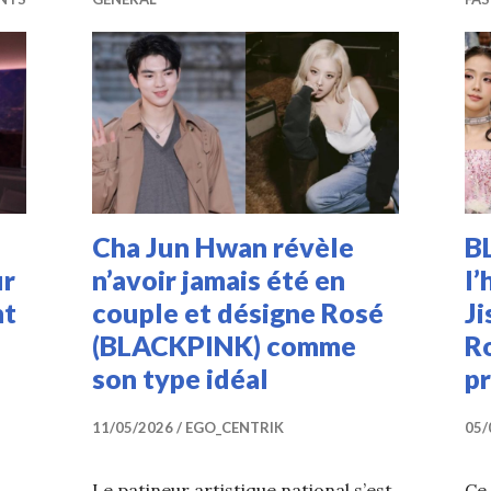
Cha Jun Hwan révèle
B
ur
n’avoir jamais été en
l’
nt
couple et désigne Rosé
Ji
(BLACKPINK) comme
Ro
son type idéal
pr
11/05/2026
EGO_CENTRIK
05/
Le patineur artistique national s’est
Ce