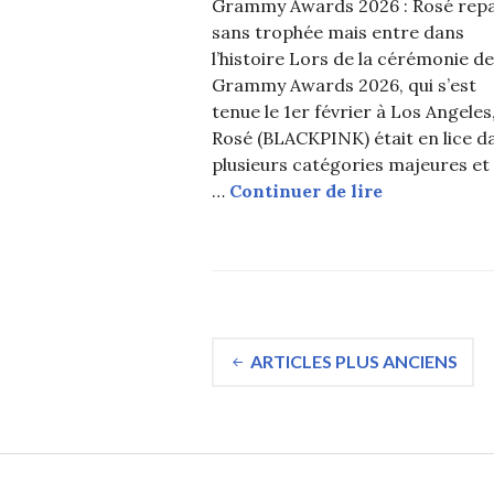
Grammy Awards 2026 : Rosé rep
sans trophée mais entre dans
l’histoire Lors de la cérémonie d
Grammy Awards 2026, qui s’est
tenue le 1er février à Los Angeles
Rosé (BLACKPINK) était en lice d
plusieurs catégories majeures et
Grammy Awar
…
Continuer de lire
Navigation
ARTICLES PLUS ANCIENS
des