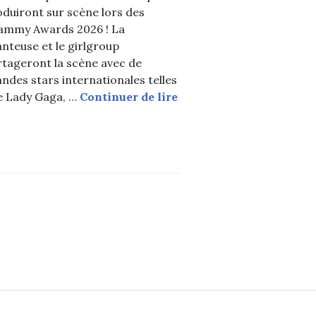
duiront sur scène lors des
ammy Awards 2026 ! La
nteuse et le girlgroup
rtageront la scène avec de
on titre de « Plus beau visage du monde »
ndes stars internationales telles
Rosé (BLACKPINK) et K
e Lady Gaga, …
Continuer de lire
réalise une performance historique en ouverture