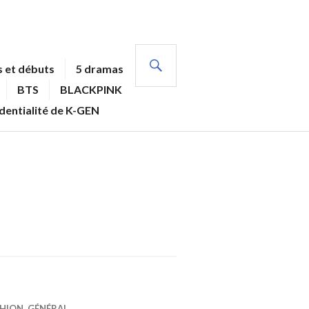
RECHERCHE
 et débuts
5 dramas
BTS
BLACKPINK
identialité de K-GEN
SHION
,
GÉNÉRAL