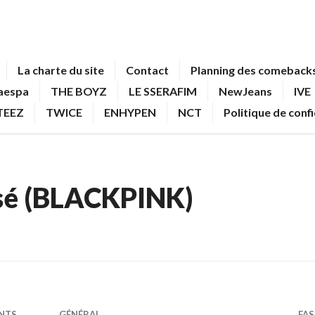
La charte du site
Contact
Planning des comebacks
aespa
THE BOYZ
LE SSERAFIM
NewJeans
IVE
TEEZ
TWICE
ENHYPEN
NCT
Politique de conf
sé (BLACKPINK)
NTS
GÉNÉRAL
FA