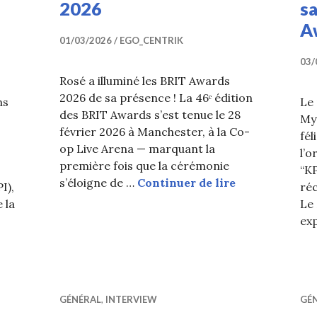
2026
s
A
01/03/2026
EGO_CENTRIK
03/
Rosé a illuminé les BRIT Awards
2026 de sa présence ! La 46ᵉ édition
ns
Le
des BRIT Awards s’est tenue le 28
My
février 2026 à Manchester, à la Co-
fél
op Live Arena — marquant la
l’o
première fois que la cérémonie
“K
Rosé (BLACKPI
s’éloigne de …
Continuer de lire
I),
ré
 la
Le 
ex
NK) devient la première artiste K-pop à remporter un 
GÉNÉRAL
,
INTERVIEW
GÉ