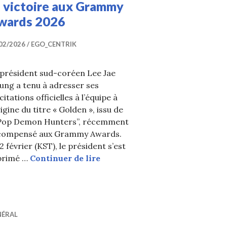
a victoire aux Grammy
wards 2026
02/2026
EGO_CENTRIK
 président sud-coréen Lee Jae
ung a tenu à adresser ses
icitations officielles à l’équipe à
rigine du titre « Golden », issu de
Pop Demon Hunters”, récemment
NK) éblouit sur le tapis rouge des BRIT Awards 2026
compensé aux Grammy Awards.
2 février (KST), le président s’est
Le président Lee Jae Myung fé
primé …
Continuer de lire
BRIT Award !
NÉRAL