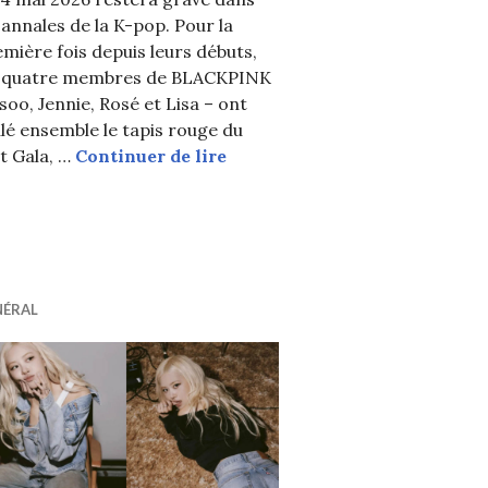
 annales de la K-pop. Pour la
mière fois depuis leurs débuts,
s quatre membres de BLACKPINK
isoo, Jennie, Rosé et Lisa – ont
lé ensemble le tapis rouge du
BLACKPINK marque l’histoire d
t Gala, …
Continuer de lire
r jamais été en couple et désigne Rosé (BLACKPINK) co
ement rentrée en Corée pour les 10 ans de BLACKPINK
NÉRAL