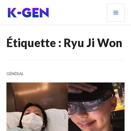
Aller
MEN
au
PRIN
contenu
principal
K-GEN
Étiquette :
Ryu Ji Won
GÉNÉRAL