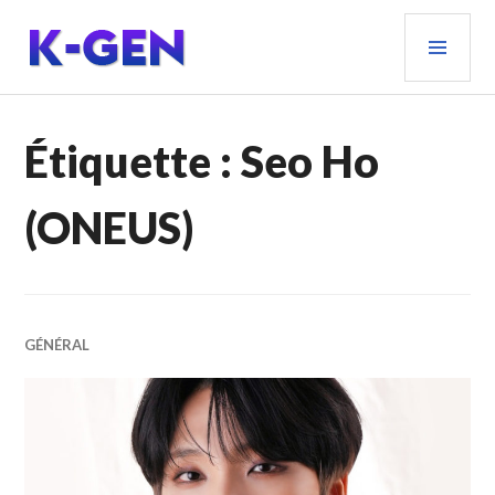
Aller
MEN
au
PRIN
contenu
principal
K-GEN
Étiquette :
Seo Ho
(ONEUS)
GÉNÉRAL