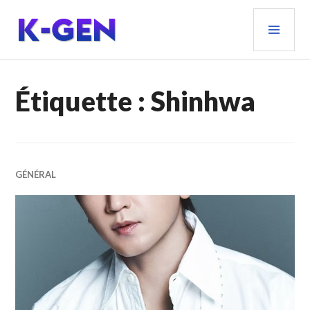
Aller
MEN
au
PRIN
contenu
principal
K-GEN
Étiquette :
Shinhwa
GÉNÉRAL