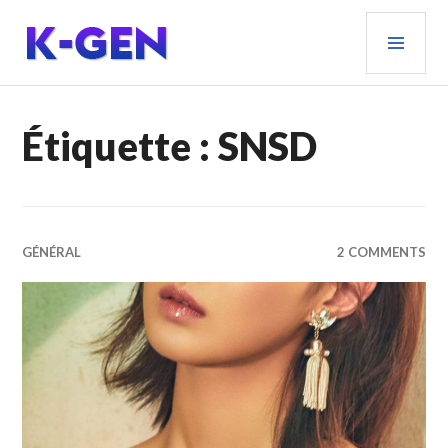
Aller
MEN
au
PRIN
contenu
principal
K-GEN
Étiquette :
SNSD
GÉNÉRAL
2 COMMENTS