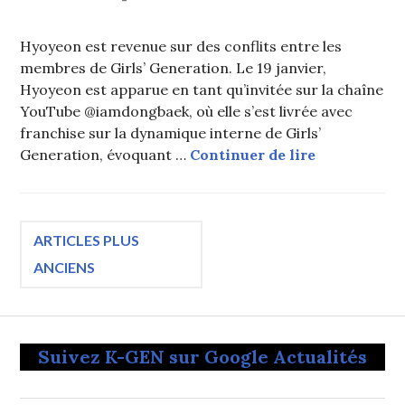
Hyoyeon est revenue sur des conflits entre les
membres de Girls’ Generation. Le 19 janvier,
Hyoyeon est apparue en tant qu’invitée sur la chaîne
YouTube @iamdongbaek, où elle s’est livrée avec
franchise sur la dynamique interne de Girls’
Hyoyeon parl
Generation, évoquant …
Continuer de lire
Navigation
ARTICLES PLUS
ANCIENS
des
articles
Suivez K-GEN sur Google Actualités