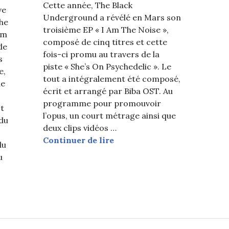
Cette année, The Black
ve
Underground a révélé en Mars son
The
troisième EP « I Am The Noise »,
um
composé de cinq titres et cette
 de
fois-ci promu au travers de la
s
piste « She’s On Psychedelic ». Le
e,
tout a intégralement été composé,
de
écrit et arrangé par Biba OST. Au
programme pour promouvoir
t
l’opus, un court métrage ainsi que
 du
deux clips vidéos …
K-Indie : focus sur The Blac
Continuer de lire
du
u
s sur The Black Underground et les MVs de l’opus « The