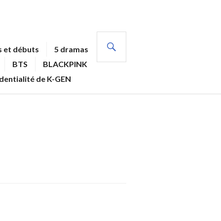
RECHERCHE
 et débuts
5 dramas
BTS
BLACKPINK
identialité de K-GEN