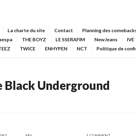
La charte du site
Contact
Planning des comebacks
aespa
THE BOYZ
LE SSERAFIM
NewJeans
IVE
TEEZ
TWICE
ENHYPEN
NCT
Politique de conf
e Black Underground
ENT
MV
1 COMMENT