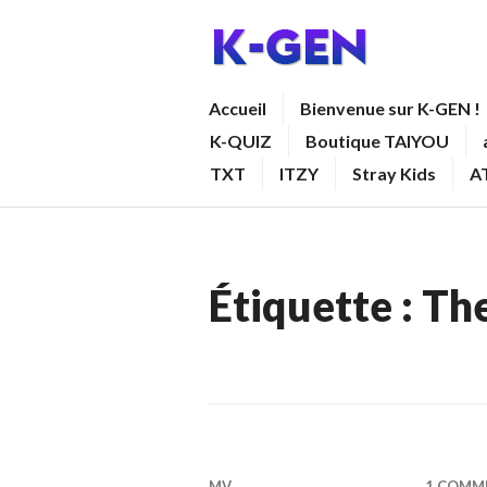
Aller
au
contenu
K-GEN
Accueil
Bienvenue sur K-GEN !
principal
K-QUIZ
Boutique TAIYOU
TXT
ITZY
Stray Kids
A
Étiquette :
Th
MV
1 COMM