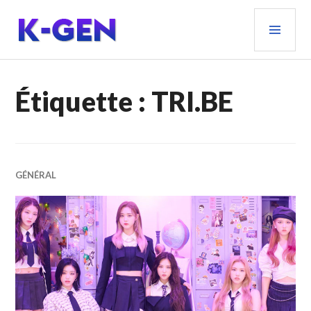
Aller
MEN
au
PRIN
contenu
principal
K-GEN
Étiquette :
TRI.BE
GÉNÉRAL