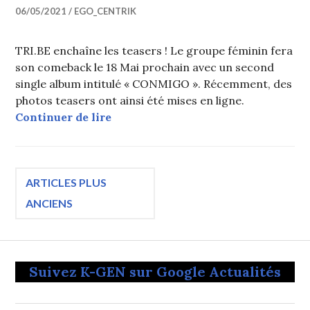
06/05/2021
EGO_CENTRIK
TRI.BE enchaîne les teasers ! Le groupe féminin fera
son comeback le 18 Mai prochain avec un second
single album intitulé « CONMIGO ». Récemment, des
photos teasers ont ainsi été mises en ligne.
TRI.BE révèle des photos teasers 
Continuer de lire
Navigation
ARTICLES PLUS
ANCIENS
des
articles
Suivez K-GEN sur Google Actualités