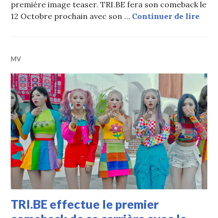
première image teaser. TRI.BE fera son comeback le
TRI.
12 Octobre prochain avec son …
Continuer de lire
MV
TRI.BE effectue le premier