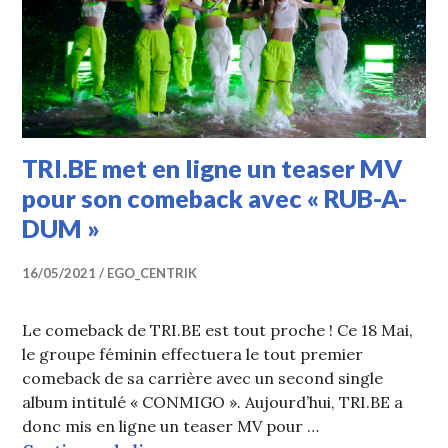
TRI.BE met en ligne un teaser MV
pour son comeback avec « RUB-A-
DUM »
16/05/2021
EGO_CENTRIK
Le comeback de TRI.BE est tout proche ! Ce 18 Mai,
le groupe féminin effectuera le tout premier
comeback de sa carrière avec un second single
album intitulé « CONMIGO ». Aujourd’hui, TRI.BE a
donc mis en ligne un teaser MV pour …