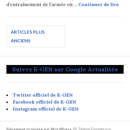
Hwan
d’entraînement de l’armée où …
Continuer de lire
Navigation
ARTICLES PLUS
ANCIENS
des
articles
Suivez K-GEN sur Google Actualités
Twitter officiel de K-GEN
Facebook officiel de K-GEN
Instagram officiel de K-GEN
Fièrement propulsé par WordPress
Thème Gazette par