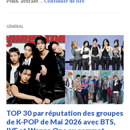
Lai Kuan Lin (Wanna 
Pékin, attirant …
Continuer de lire
GÉNÉRAL
TOP 30 par réputation des groupes
de K-POP de Mai 2026 avec BTS,