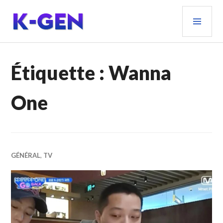
Aller
MEN
au
PRIN
contenu
principal
K-GEN
Étiquette :
Wanna
One
GÉNÉRAL
,
TV