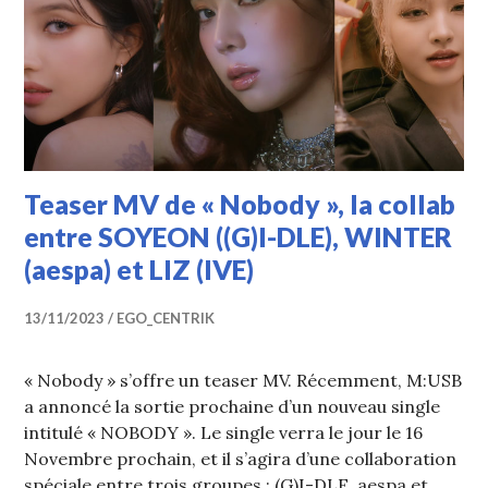
Teaser MV de « Nobody », la collab
entre SOYEON ((G)I-DLE), WINTER
(aespa) et LIZ (IVE)
13/11/2023
EGO_CENTRIK
« Nobody » s’offre un teaser MV. Récemment, M:USB
a annoncé la sortie prochaine d’un nouveau single
intitulé « NOBODY ». Le single verra le jour le 16
Novembre prochain, et il s’agira d’une collaboration
spéciale entre trois groupes : (G)I-DLE, aespa et