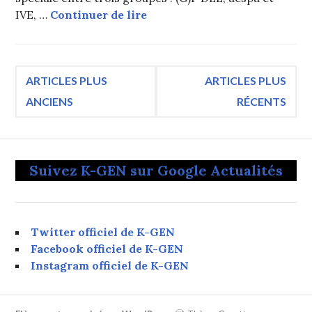
Teaser MV de « Nobody », la 
IVE, …
Continuer de lire
Navigation
ARTICLES PLUS
ARTICLES PLUS
ANCIENS
RÉCENTS
des
articles
Suivez K-GEN sur Google Actualités
Twitter officiel de K-GEN
Facebook officiel de K-GEN
Instagram officiel de K-GEN