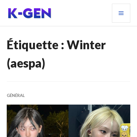
Aller
MEN
au
PRIN
contenu
principal
K-GEN
Étiquette :
Winter
(aespa)
GÉNÉRAL