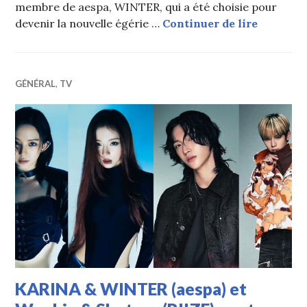
membre de aespa, WINTER, qui a été choisie pour
WINTER (
devenir la nouvelle égérie …
Continuer de lire
GÉNÉRAL
,
TV
KARINA & WINTER (aespa) et