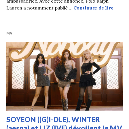
ambassadrice. Avec cette annonce, Polo Ralph
WINTER
Lauren a notamment publié …
Continuer de lire
MV
SOYEON ((G)I-DLE), WINTER
(aespa) et LIZ (IVE) dévoilent le MV