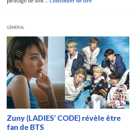
Une idol de 3ème 
piratage de son …
Continuer de lire
GÉNÉRAL
Zuny (LADIES’ CODE) révèle être
fan de BTS