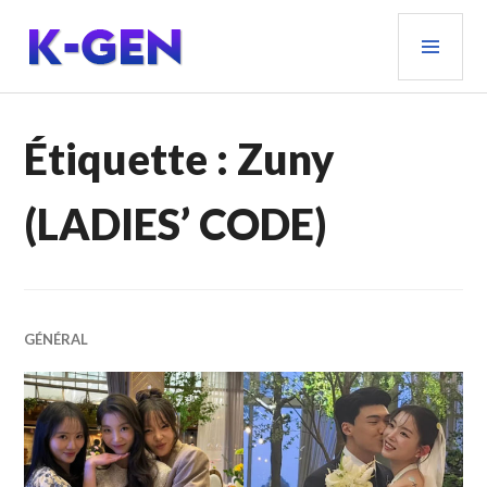
Aller
MEN
au
PRIN
contenu
principal
K-GEN
Étiquette :
Zuny
(LADIES’ CODE)
GÉNÉRAL