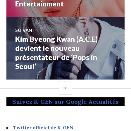
précédent :
Entertainment
l’article
SUIVANT
Kim Byeong Kwan (A.C.E)
Article
Suivant:
devient le nouveau
présentateur de ‘Pops in
Seoul’
COLONNE
LATÉRALE
Suivez K-GEN sur Google Actualités
Twitter officiel de K-GEN