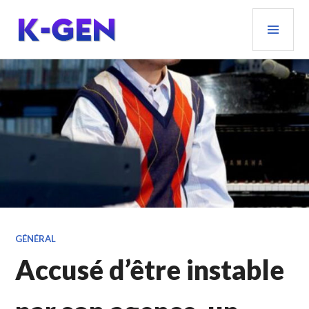
Aller
MEN
au
PRIN
contenu
principal
K-GEN
GÉNÉRAL
Accusé d’être instable