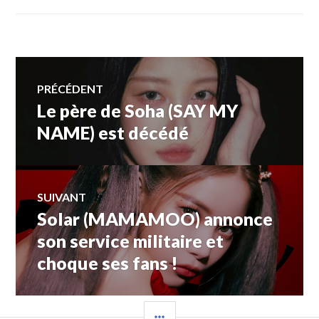
Navigation
PRÉCÉDENT
Le père de Soha (SAY MY
Article
de
précédent :
NAME) est décédé
l’article
SUIVANT
Solar (MAMAMOO) annonce
Article
Suivant:
son service militaire et
choque ses fans !
COLONNE