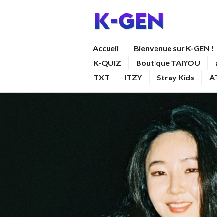
Aller
au
contenu
K-GEN
Accueil
Bienvenue sur K-GEN !
principal
K-QUIZ
Boutique TAIYOU
TXT
ITZY
Stray Kids
A