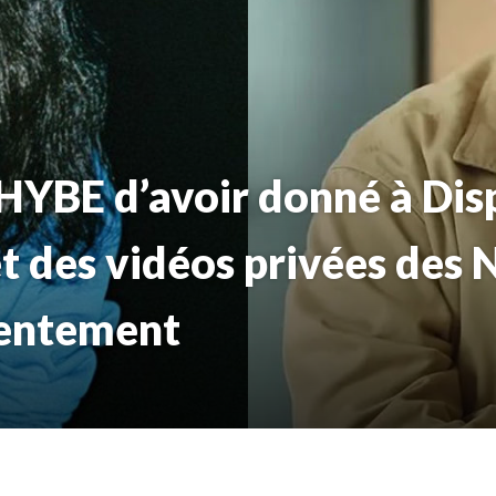
YBE d’avoir donné à Dis
et des vidéos privées des
sentement