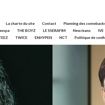
La charte du site
Contact
Planning des comebacks
aespa
THE BOYZ
LE SSERAFIM
NewJeans
IVE
TEEZ
TWICE
ENHYPEN
NCT
Politique de conf