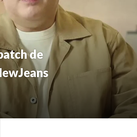
patch de
 NewJeans