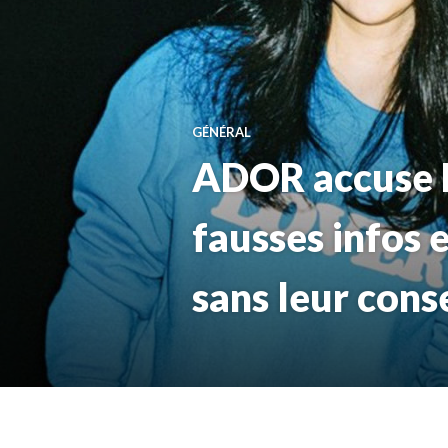
GÉNÉRAL
ADOR accuse H
fausses infos 
sans leur con