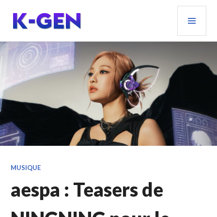
Aller
MEN
au
PRIN
contenu
principal
K-GEN
MUSIQUE
aespa : Teasers de