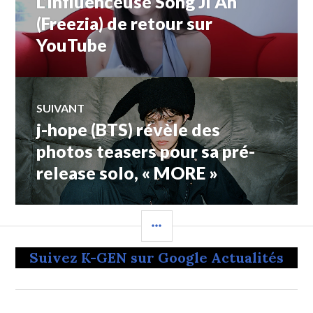
L’influenceuse Song Ji Ah
de
précédent :
(Freezia) de retour sur
YouTube
l’article
SUIVANT
j-hope (BTS) révèle des
Article
Suivant:
photos teasers pour sa pré-
release solo, « MORE »
COLONNE
LATÉRALE
Suivez K-GEN sur Google Actualités