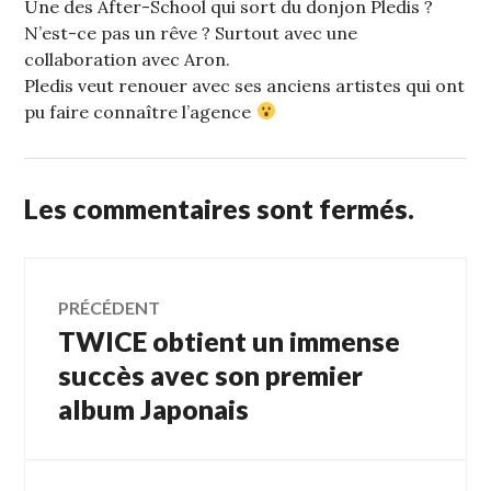
Une des After-School qui sort du donjon Pledis ?
N’est-ce pas un rêve ? Surtout avec une
collaboration avec Aron.
Pledis veut renouer avec ses anciens artistes qui ont
pu faire connaître l’agence
Les commentaires sont fermés.
Navigation
PRÉCÉDENT
TWICE obtient un immense
Article
de
précédent :
succès avec son premier
album Japonais
l’article