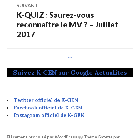
SUIVANT
K-QUIZ : Saurez-vous
Article
Suivant:
reconnaître le MV ? – Juillet
2017
COLONNE
LATÉRALE
Suivez K-GEN sur Google Actualités
Twitter officiel de K-GEN
Facebook officiel de K-GEN
Instagram officiel de K-GEN
Fièrement propulsé par WordPress
Thème Gazette par