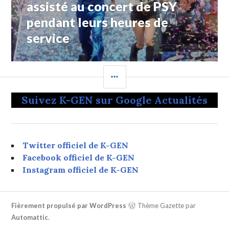
assisté au concert de PSY
pendant leurs heures de
service
COLONNE
LATÉRALE
Suivez K-GEN sur Google Actualités
Twitter officiel de K-GEN
Facebook officiel de K-GEN
Instagram officiel de K-GEN
Fièrement propulsé par WordPress
Thème Gazette par
Automattic
.