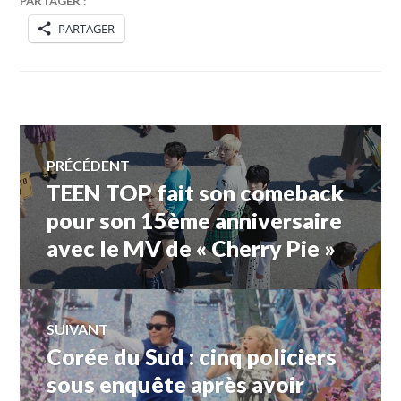
PARTAGER :
PARTAGER
Navigation
PRÉCÉDENT
TEEN TOP fait son comeback
Article
de
précédent :
pour son 15ème anniversaire
avec le MV de « Cherry Pie »
l’article
SUIVANT
Corée du Sud : cinq policiers
Article
Suivant:
sous enquête après avoir