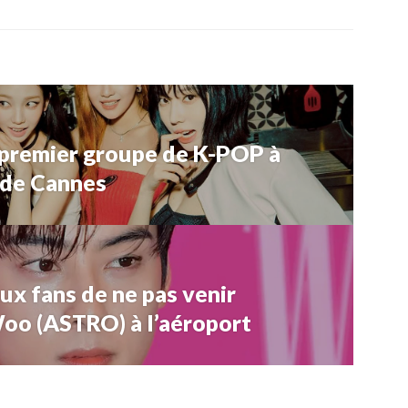
 premier groupe de K-POP à
l de Cannes
x fans de ne pas venir
oo (ASTRO) à l’aéroport