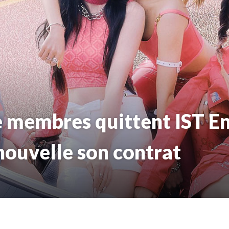
e membres quittent IST E
enouvelle son contrat