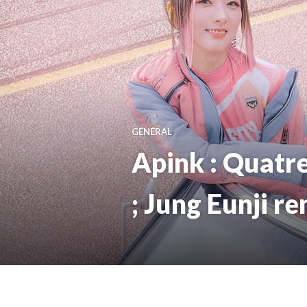
GÉNÉRAL
Apink : Quatr
; Jung Eunji r