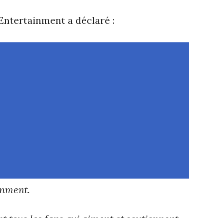
ntertainment a déclaré :
inment.