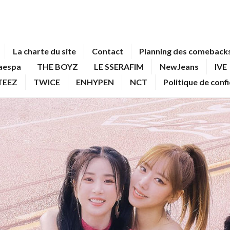
La charte du site
Contact
Planning des comebacks
aespa
THE BOYZ
LE SSERAFIM
NewJeans
IVE
TEEZ
TWICE
ENHYPEN
NCT
Politique de conf