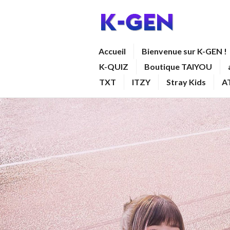
Aller
au
contenu
K-GEN
Accueil
Bienvenue sur K-GEN !
principal
K-QUIZ
Boutique TAIYOU
TXT
ITZY
Stray Kids
A