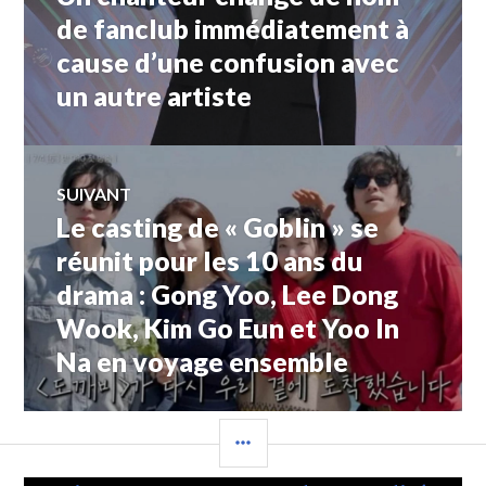
de
précédent :
de fanclub immédiatement à
cause d’une confusion avec
l’article
un autre artiste
SUIVANT
Le casting de « Goblin » se
Article
Suivant:
réunit pour les 10 ans du
drama : Gong Yoo, Lee Dong
Wook, Kim Go Eun et Yoo In
Na en voyage ensemble
COLONNE
LATÉRALE