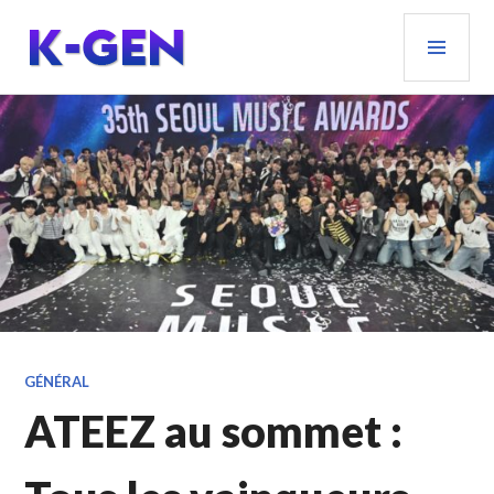
Aller
MEN
au
PRIN
contenu
principal
K-GEN
GÉNÉRAL
ATEEZ au sommet :