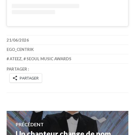
21/06/2026
EGO_CENTRIK
ATEEZ
,
SEOUL MUSIC AWARDS
PARTAGER :
PARTAGER
Navigation
PRÉCÉDENT
Un chanteur change de nom
Article