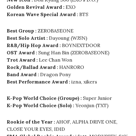
Golden Revival Award :
EXO
Korean Wave Special Award :
BTS
Best Group :
ZEROBASEONE
Best Solo Artist :
Dayoung (WJSN)
R&B/Hip Hop Award :
BOYNEXTDOOR
OST Award :
Sung Han Bin (ZEROBASEONE)
Trot Award :
Lee Chan Won
Rock/Ballad Award :
HANRORO
Band Award :
Dragon Pony
Best Performance Award :
izna, xikers
K-Pop World Choice (Groupe) :
Super Junior
K-Pop World Choice (Solo) :
Yeonjun (TXT)
Rookie of the Year :
AHOF, ALPHA DRIVE ONE,
CLOSE YOUR EYES, IDID