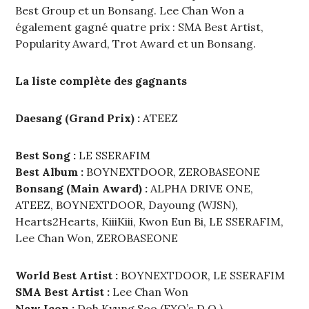
Best Group et un Bonsang. Lee Chan Won a
également gagné quatre prix : SMA Best Artist,
Popularity Award, Trot Award et un Bonsang.
La liste complète des gagnants
Daesang (Grand Prix) :
ATEEZ
Best Song :
LE SSERAFIM
Best Album :
BOYNEXTDOOR, ZEROBASEONE
Bonsang (Main Award) :
ALPHA DRIVE ONE,
ATEEZ, BOYNEXTDOOR, Dayoung (WJSN),
Hearts2Hearts, KiiiKiii, Kwon Eun Bi, LE SSERAFIM,
Lee Chan Won, ZEROBASEONE
World Best Artist :
BOYNEXTDOOR, LE SSERAFIM
SMA Best Artist :
Lee Chan Won
New Icon :
Doh Kyung Soo (EXO’s D.O.)