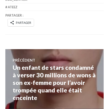
ATEEZ
PARTAGER :
PARTAGER
Navigation
PRÉCÉDENT
Un enfant de stars condamné
Article
de
précédent :
à verser 30 millions de wons à
son ex-femme pour l’avoir
l’article
trompée quand elle était
enceinte