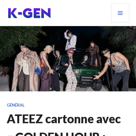
Aller
MEN
au
PRIN
contenu
principal
K-GEN
GÉNÉRAL
ATEEZ cartonne avec