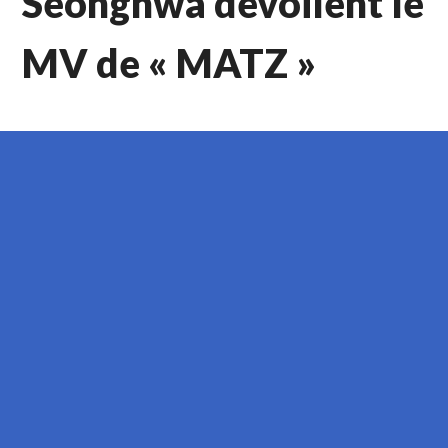
Seonghwa dévoilent le
MV de « MATZ »