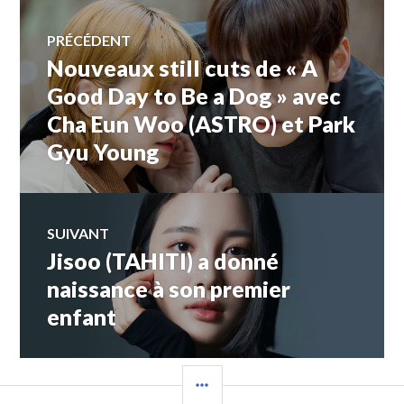
Navigation
PRÉCÉDENT
Nouveaux still cuts de « A
Article
de
précédent :
Good Day to Be a Dog » avec
Cha Eun Woo (ASTRO) et Park
l’article
Gyu Young
SUIVANT
Jisoo (TAHITI) a donné
Article
Suivant:
naissance à son premier
enfant
COLONNE