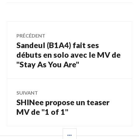
Navigation
PRÉCÉDENT
Sandeul (B1A4) fait ses
Article
de
précédent :
débuts en solo avec le MV de
"Stay As You Are"
l’article
SUIVANT
SHINee propose un teaser
Article
Suivant:
MV de "1 of 1"
COLONNE