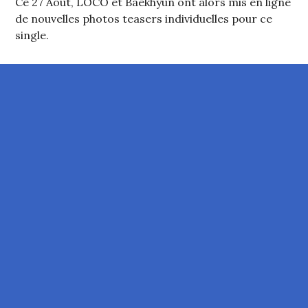
Ce 27 Août, LOCO et Baekhyun ont alors mis en ligne
de nouvelles photos teasers individuelles pour ce
single.