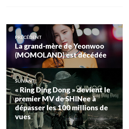
Navigation
PRÉCÉDENT
La grand-mère de Yeonwoo
Article
de
précédent :
(MOMOLAND) est décédée
l’article
SUIVANT
« Ring Ding Dong » devient le
Article
Suivant:
premier MV de SHINee à
dépasser les 100 millions de
vues