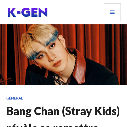
Aller
MEN
au
PRIN
contenu
principal
K-GEN
GÉNÉRAL
Bang Chan (Stray Kids)