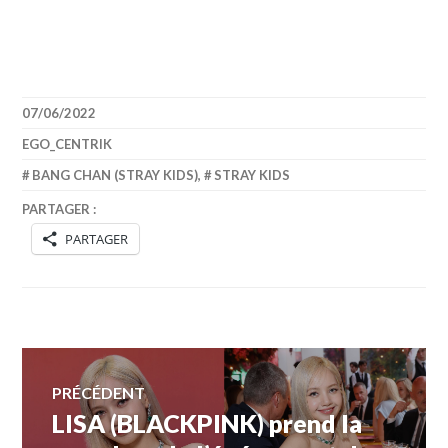
07/06/2022
EGO_CENTRIK
BANG CHAN (STRAY KIDS)
,
STRAY KIDS
PARTAGER :
PARTAGER
Navigation
PRÉCÉDENT
LISA (BLACKPINK) prend la
Article
de
précédent :