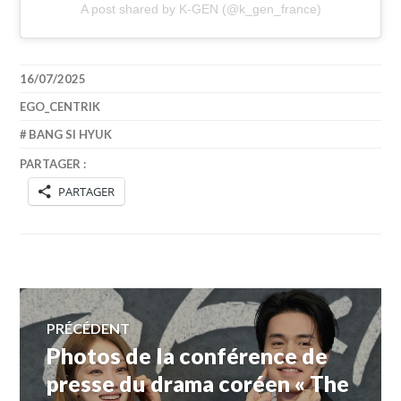
A post shared by K-GEN (@k_gen_france)
16/07/2025
EGO_CENTRIK
BANG SI HYUK
PARTAGER :
PARTAGER
Navigation
PRÉCÉDENT
Photos de la conférence de
Article
de
précédent :
presse du drama coréen « The