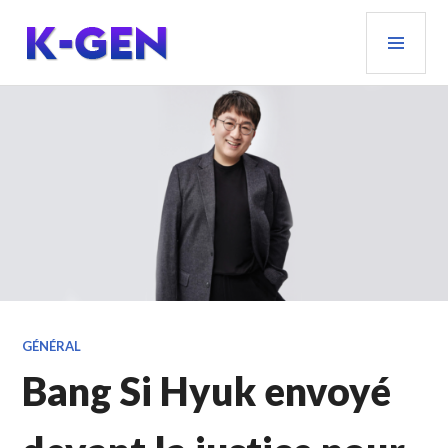
Aller
MEN
au
PRIN
contenu
principal
K-GEN
GÉNÉRAL
Bang Si Hyuk envoyé