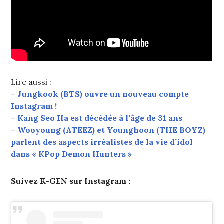
Lire aussi :
–
Jungkook (BTS) ouvre un nouveau compte
Instagram !
–
Kang Seo Ha est décédée à l’âge de 31 ans
–
Wooyoung (ATEEZ) et Younghoon (THE BOYZ)
parlent des aspects irréalistes de la vie d’idol
dans « KPop Demon Hunters »
Suivez K-GEN sur Instagram :