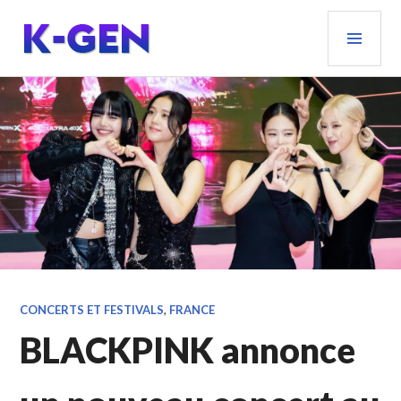
Aller
MEN
au
PRIN
contenu
principal
K-GEN
CONCERTS ET FESTIVALS
,
FRANCE
BLACKPINK annonce