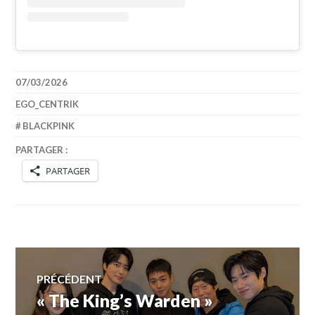
07/03/2026
EGO_CENTRIK
BLACKPINK
PARTAGER :
PARTAGER
Navigation
PRÉCÉDENT
« The King’s Warden »
Article
de
précédent :