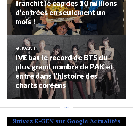
franchit le cap des 10 millions
d’entrées en seulement un
l’article
mois !
SUIVANT
IVE bat le record de BTS du
Article
Suivant:
plus grand nombre de PAK et
entre dans l’histoire des
charts coréens
COLONNE
LATÉRALE
Suivez K-GEN sur Google Actualités