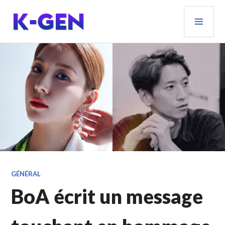
Aller
MEN
au
PRIN
contenu
principal
K-GEN
GÉNÉRAL
BoA écrit un message