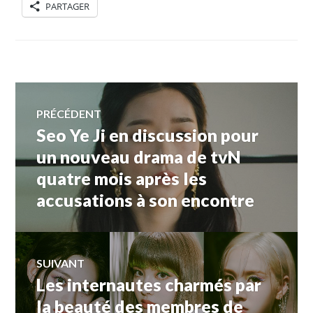
PARTAGER
Navigation
PRÉCÉDENT
Seo Ye Ji en discussion pour
Article
de
précédent :
un nouveau drama de tvN
quatre mois après les
l’article
accusations à son encontre
SUIVANT
Les internautes charmés par
Article
Suivant:
la beauté des membres de